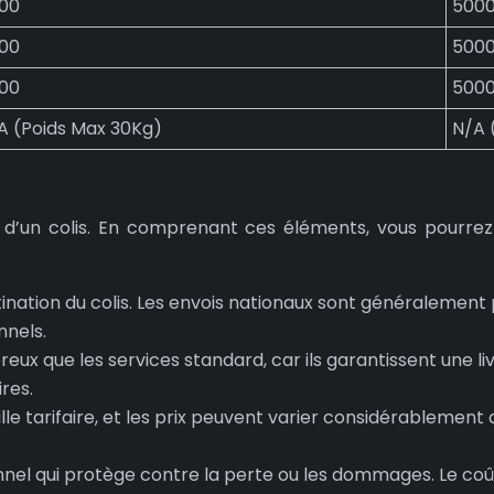
00
500
00
500
00
500
A (Poids Max 30Kg)
N/A 
ds d’un colis. En comprenant ces éléments, vous pourre
stination du colis. Les envois nationaux sont généralement 
nnels.
reux que les services standard, car ils garantissent une l
res.
le tarifaire, et les prix peuvent varier considérablement
onnel qui protège contre la perte ou les dommages. Le coût