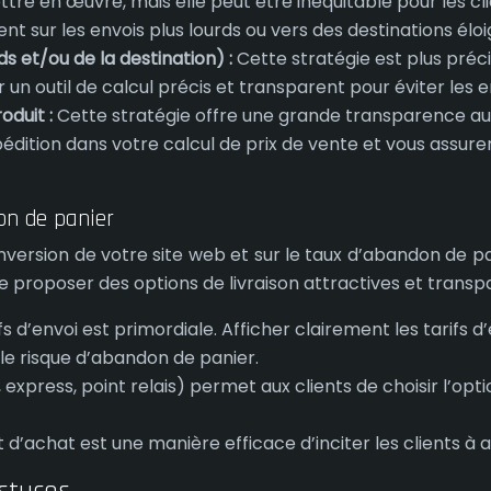
ttre en œuvre, mais elle peut être inéquitable pour les 
nt sur les envois plus lourds ou vers des destinations élo
ds et/ou de la destination) :
Cette stratégie est plus préc
er un outil de calcul précis et transparent pour éviter les 
oduit :
Cette stratégie offre une grande transparence aux c
dition dans votre calcul de prix de vente et vous assurer 
on de panier
onversion de votre site web et sur le taux d’abandon de p
 proposer des options de livraison attractives et transpare
fs d’envoi est primordiale. Afficher clairement les tarifs
 le risque d’abandon de panier.
express, point relais) permet aux clients de choisir l’opti
nt d’achat est une manière efficace d’inciter les clients à