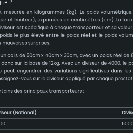
qué ?
s, mesurée en kilogrammes (kg). Le poids volumétrique
eur et hauteur), exprimées en centimètres (cm). La formu
e diviseur est spécifique à chaque transporteur et sa va
le poids le plus élevé entre le poids réel et le poids vo
s mauvaises surprises.
z un colis de 50cm x 40cm x 30cm, avec un poids réel de 8
a donc sur la base de 12kg. Avec un diviseur de 4000, le 
s peut engendrer des variations significatives dans les
seignez-vous sur le diviseur appliqué par chaque prestat
rtains des principaux transporteurs :
viseur (National)
Divis
00
500